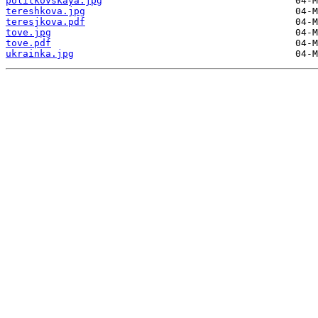
politkovskaya.jpg
tereshkova.jpg
teresjkova.pdf
tove.jpg
tove.pdf
ukrainka.jpg