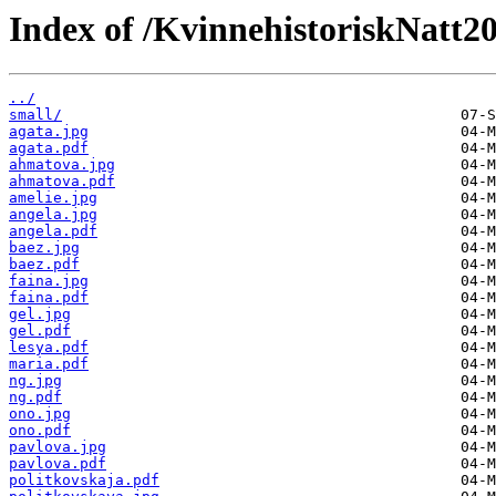
Index of /KvinnehistoriskNatt20
../
small/
agata.jpg
agata.pdf
ahmatova.jpg
ahmatova.pdf
amelie.jpg
angela.jpg
angela.pdf
baez.jpg
baez.pdf
faina.jpg
faina.pdf
gel.jpg
gel.pdf
lesya.pdf
maria.pdf
ng.jpg
ng.pdf
ono.jpg
ono.pdf
pavlova.jpg
pavlova.pdf
politkovskaja.pdf