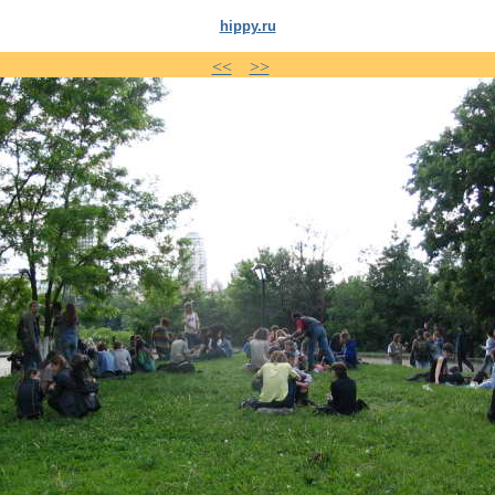
hippy.ru
<<
>>