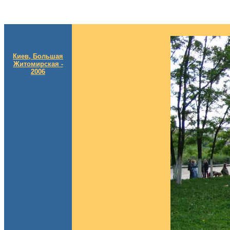
Киев, Большая
Житомирская -
2006