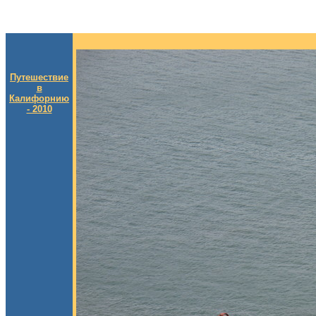
Путешествие
в
Калифорнию
- 2010