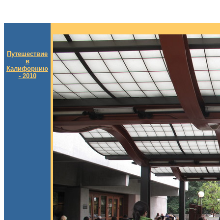
Путешествие
в
Калифорнию
- 2010