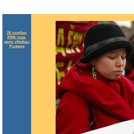
28 ноября
2006 года,
дело убийцы
Рыжика