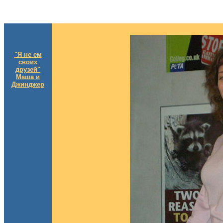
"Я не ем
своих
друзей"
Маша и
Джинджер