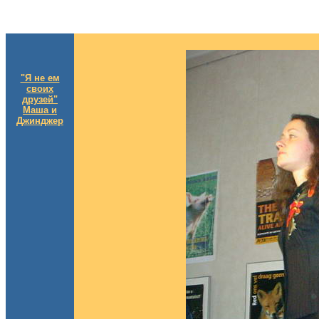
"Я не ем
своих
друзей"
Маша и
Джинджер