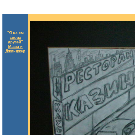
"Я не ем
своих
друзей"
Маша и
Джинджер