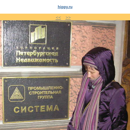
hippy.ru
<<
>>