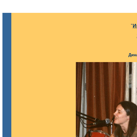
"
И
Дин