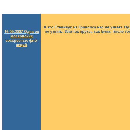
А это Станивук из Гринписа нас не узнаёт. Н
не узнать. Или так круты, как Блок, после т
16.09.2007 Одна из
московских
воскресных фнб-
акций