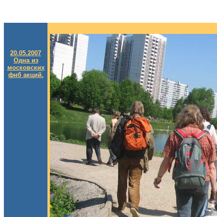
20.05.2007
Одна из
московских
фнб акций.