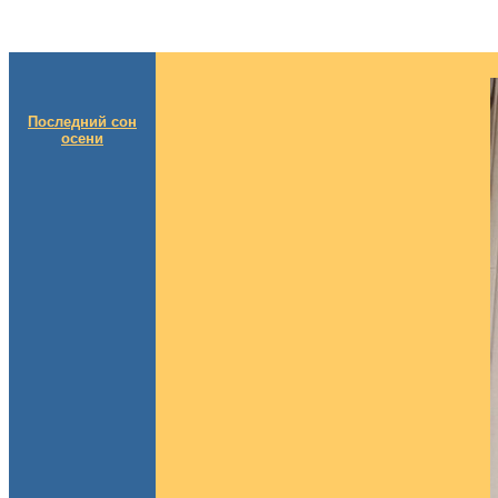
Последний сон
осени