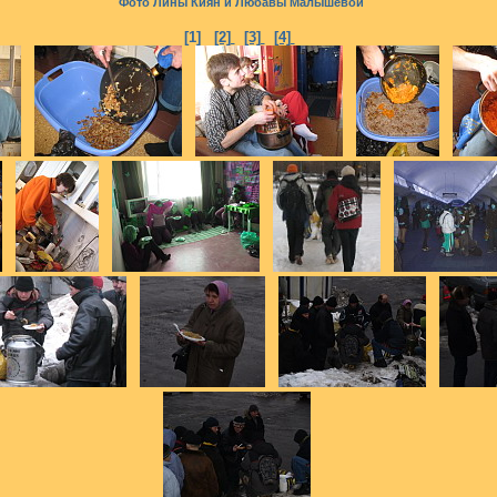
Фото Лины Киян и Любавы Малышевой
[1]
[2]
[3]
[4]