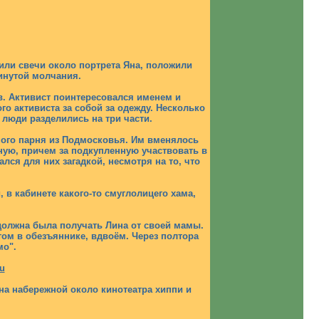
или свечи около портрета Яна, положили
инутой молчания.
в. Активист поинтересовался именем и
о активиста за собой за одежду. Несколько
 люди разделились на три части.
ного парня из Подмосковья. Им вменялось
ную, причем за подкупленную участвовать в
лся для них загадкой, несмотря на то, что
 в кабинете какого-то смуглолицего хама,
 должна была получать Лина от своей мамы.
том в обезъяннике, вдвоём. Через полтора
мо".
u
на набережной около кинотеатра хиппи и