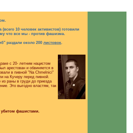
ом.
 (всего 10 человек активистов) готовили
ому что все мы - против фашизма.
омб" раздали около 200
листовок
.
раке с 20- летним нацистом
был арестован и обвиняется в
вали в пивной "Na Chmelnici"
ли на Кучеру перед пивной.
 из раны в груди до приезда
ние. Это выгодно властям, так
, убитом фашистами.