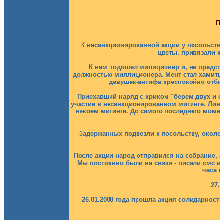
П
К несанкционированной акции у посольств
цветы, привязали 
К нам подошел милиционер и, не предст
должностью миллиционера. Мент стал хамить 
девушек-антифа преспокойно отбил
Приехавший наряд с криком "берем двух и 
участие в несанкционированном митинге. Лин
некоем митинге. До самого последнего моме
Задержанных подвезли к посольству, около
После акции народ отправился на собрание,
Мы постоянно были на связи - писали смс и
часа 
27
26.01.2008 года прошла акция солидарнос