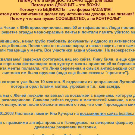
Потому что в мире ДОСТАТОЧНО ЕДЫ для всех!
Потому что ДЕФИЦИТ – это ЛОЖЬ!
Потому что БЕДНОСТЬ – это форма НАСИЛИЯ!
отому что капитализм делает еду источником дохода, а не питания!
Потому что нам нужно СООБЩЕСТВО, а не КОНТРОЛЬ!
"
а Чехии к ФНБ присоединилось еще 50 антифашистов. Люди постав
к решетке ограды черно-красные ленты и почтили память убитого м
авившись, начал грубо требовать документы у одного из активисто
еще больше. После чего он вызвал наряд и начал тащить того самог
и товарища у мента. Все участники акции убежали. На перекрёстке
сваливаем" задержал фотографа нашего сайта, Лину Киян, и еще од
а спрятала фотоаппарат под куртку и менты приняли её за беремен
нта менты полагали, что Лина беременна и смысл антифа-акции оста
листовка им была вручена (надо еще было сказать: "прочтите").
 которого уже было 10 ментов. В отделении их допрашивал Луговой,
который орал благим матом, угрожал и т.п., как всегда.
 а мы с Женей поехали на вокзал за посылкой с вареньем, которую
 разговаривали. Сначала ребята сидели в ментовской машине, а по
их выпустили после объяснительной о том, что они "проходили ми
.01.2008 Листовки памяти Яна Кучеры на
восьмилетии сайта beatles.r
ти с пражскими антифа прошла в Геленджике: на вечернем фаершоу 
драммеры раздавали листовки.