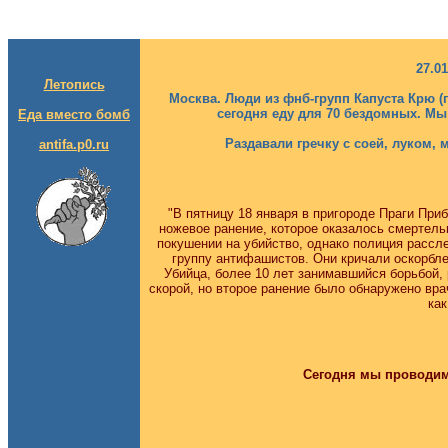
27.0
Летопись
Москва. Люди из фнб-групп Капуста Крю (п
сегодня еду для 70 бездомных. Мы
Еда вместо бомб
Раздавали гречку с соей, луком, 
antifa.p0.ru
"В пятницу 18 января в пригороде Праги При
ножевое ранение, которое оказалось смертель
покушении на убийство, однако полиция рассле
группу антифашистов. Они кричали оскорбле
Убийца, более 10 лет занимавшийся борьбой, 
скорой, но второе ранение было обнаружено вр
как
Сегодня мы проводим