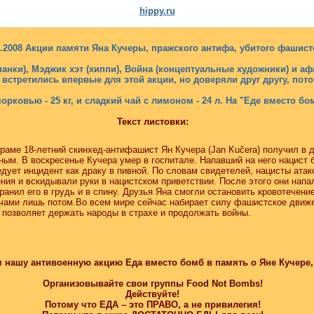
hippy.ru
1.2008 Акции памяти Яна Кучеры, пражского антифа, убитого фашист
анки), Мэджик хэт (хиппи), Война (концептуальные художники) и афа
 встретились впервые для этой акции, но доверяли друг другу, пот
морковью - 25 кг, и сладкий чай с лимоном - 24 л. На "Еде вместо б
Текст листовки:
браме 18-летний скинхед-антифашист Ян Кучера (Jan Kučera) получил в д
ным. В воскресенье Кучера умер в госпитале. Напавший на него нацист 
дует инцидент как драку в пивной. По словам свидетелей, нацисты атако
ния и вскидывали руки в нацистском приветствии. После этого они напа
ранил его в грудь и в спину. Друзья Яна смогли остановить кровотечение
ачами лишь потом.Во всем мире сейчас набирает силу фашистское движе
 позволяет держать народы в страхе и продолжать войны.
 нашу антивоенную акцию Еда вместо бомб в память о Яне Кучере
Организовывайте свои группы Food Not Bombs!
Действуйте!
Потому что ЕДА – это ПРАВО, а не привилегия!