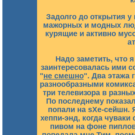
Задолго до открытия у
мажорных и модных люд
курящие и активно мус
а
Надо заметить, что 
заинтересовалась ими с
"
не смешно
". Два этажа
разнообразными комикса
три телевизора в разны
По последнему показали
попали на sXe-сейшн. 
хеппи-энд, когда чувак
пивом на фоне пиплов
поведала мне Тим, посм