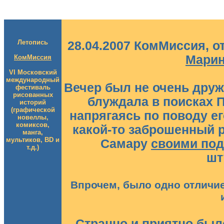
Летопись
28.04.2007 КомМиссия, 
Марин
КомМиссия
VI Московский
международный
Вечер был не очень друж
фестиваль
рисованных
блуждала в поисках 
историй
(графической
напрягаясь по поводу е
новеллы,
комиксов,
какой-то заброшенный 
манга,
мультиков, BD и
Самару
своими по
т.д.)
шт
Впрочем, было одно отличие
Странно и приятно был