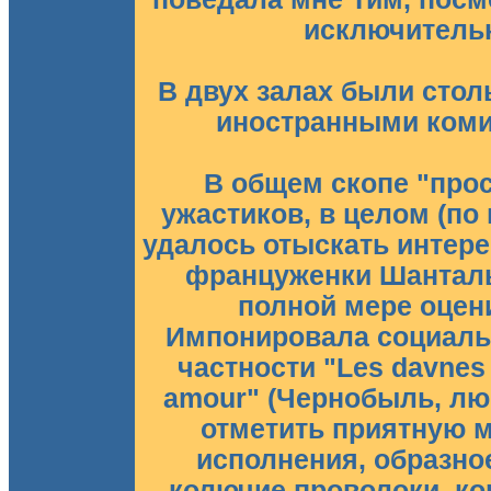
исключительн
В двух залах были сто
иностранными комик
В общем скопе "прос
ужастиков, в целом (по
удалось отыскать интер
француженки Шанталь 
полной мере оцени
Импонировала социальн
частности "Les davnes 
amour" (Чернобыль, люб
отметить приятную м
исполнения, образно
колючие проволоки, ко