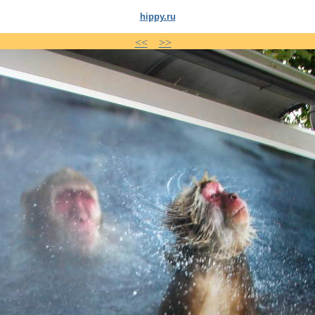
hippy.ru
<<
>>