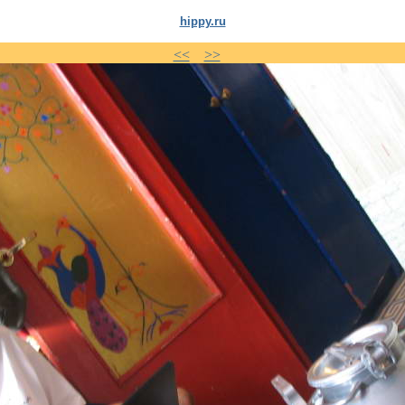
hippy.ru
<<
>>