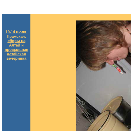
10-14 июля,
Пражская,
сборы на
Алтай и
прощальная
алтайская
вечеринка