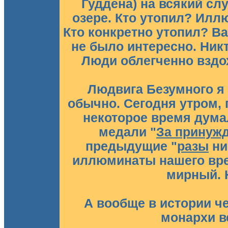
Гуддена) на всякий сл
озере. Кто утопил? Илл
Кто конкретно утопил? Ва
не было интересно. Никт
Люди облегченно вздо
Людвига Безумного я
обычно. Сегодня утром, 
некоторое время думал
медали "
За принужд
предыдущие "
разы
ни
иллюминаты нашего врем
мирный. 
А вообще в истории 
монархи в