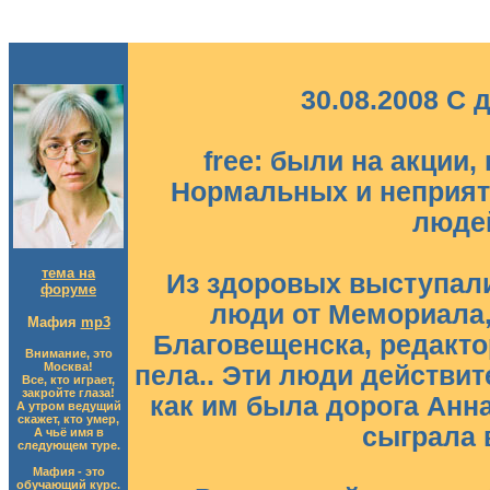
30.08.2008 С 
free: были на акции
Нормальных и неприят
людей
тема на
Из здоровых выступали
форуме
люди от Мемориала,
Мафия
mp3
Благовещенска, редакто
Внимание, это
Москва!
пела.. Эти люди действит
Все, кто играет,
закройте глаза!
как им была дорога Анна
А утром ведущий
скажет, кто умер,
сыграла 
А чьё имя в
следующем туре.
Мафия - это
обучающий курс.