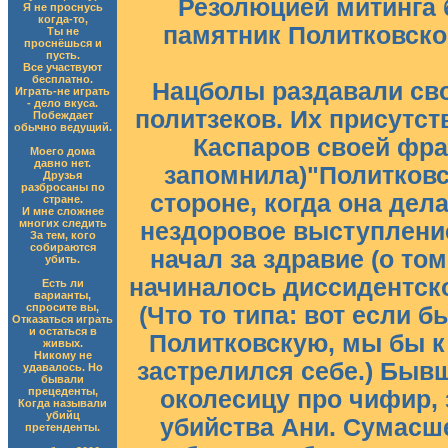
Резолюцией митинга 
Я не проснусь
когда-то,
памятник Политковской
Ты не
проснёшься и
пусть.
Все участвуют
бесплатно.
Нацболы раздавали сво
Играть-не играть
- дело вкуса.
политзеков. Их присутст
Побеждает
обычно ведущий.
Каспаров своей фраз
Моего дома
давно нет.
запомнила)"Политковск
Друзья
разбросаны по
стороне, когда она дел
стране.
И мне сложнее
многих следить
нездоровое выступлени
За тем, кого
собираются
начал за здравие (о то
убить.
начиналось диссидентско
Есть ли
варианты,
спросите вы,
(Что то типа: вот если б
Отказаться играть
и остаться в
Политковскую, мы бы к 
живых.
Никому не
застрелился себе.) Быв
удавалось. Но
бывали
прецеденты,
околесицу про чифир,
Когда называли
убийц
убийства Ани. Сумас
претенденты.