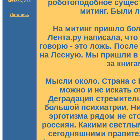
роботоподобное сущес
октябрь, 2006
митинг. Были 
Летопись
На митинг пришло бол
Лента.ру
написала
, чт
говорю - это ложь. После 
на Лесную. Мы пришли в 
за книга
Мысли около. Страна с П
можно и не искать о
Деградация стремительн
большой психиатрии. Н
эрготизма рядом не с
россиян. Какими светлы
сегодняшними правител