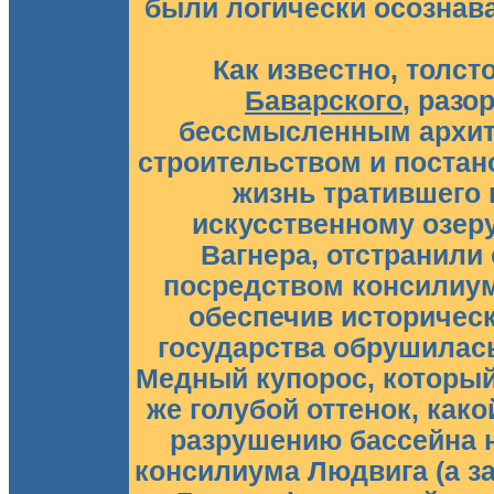
были логически осознав
Как известно, толст
Баварского
, разо
бессмысленным архит
строительством и постано
жизнь тратившего 
искусственному озер
Вагнера, отстранили
посредством консилиум
обеспечив историческ
государства обрушилас
Медный купорос, который
же голубой оттенок, как
разрушению бассейна н
консилиума Людвига (а з