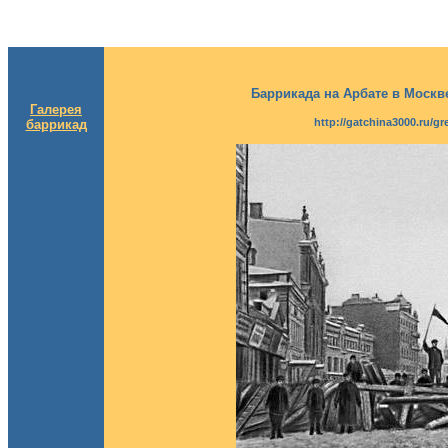
Баррикада на Арбате в Моск
Галерея
http://gatchina3000.ru/gr
баррикад