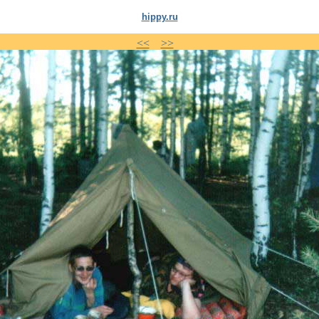
hippy.ru
<<
>>