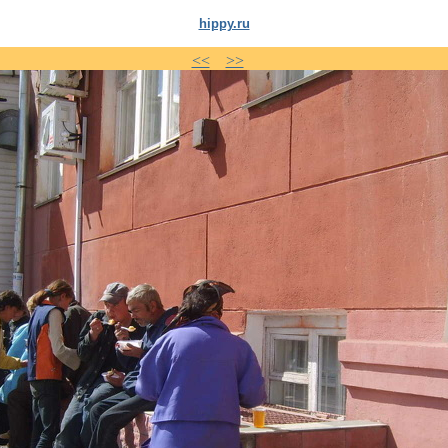
hippy.ru
<<
>>