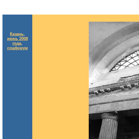
Казань,
июнь 2008
года,
соцфорум