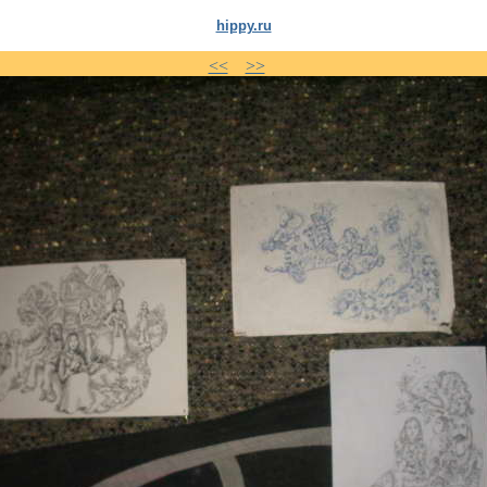
hippy.ru
<<
>>