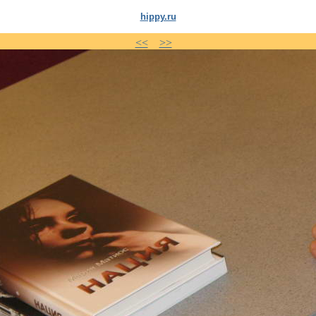
hippy.ru
<<
>>