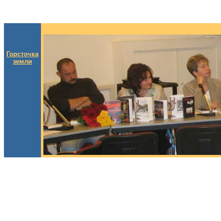
Горсточка
земли