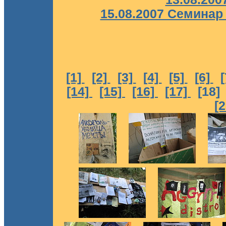
15.08.2007 Семинар
[1]
[2]
[3]
[4]
[5]
[6]
[14]
[15]
[16]
[17]
[18
[