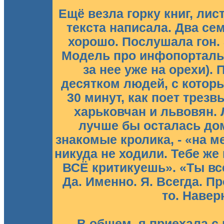
Ещё везла горку книг, лис
текста написала. Два се
хорошо. Послушала гон. 
Модель про инфопорталы
за нее уже на орехи).
десятком людей, с котор
30 минут, как поет трез
харьковчан и львовян. 
лучше бы осталась дом
знакомые кролика, - «на м
никуда не ходили. Тебе же 
ВСЁ критикуешь». «Ты все
Да. Именно. Я. Всегда. П
то. Навер
В общем, я приехала с