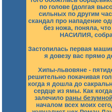
по голове (долгая высо
сильных по другим час
скандал про нападение одн
без ножа, поняла, ч
НАСИЛИЯ, собра
Застопилась первая машин
я довезу вас прямо д
Хипы-львовяне - пятид
решительно покачивая гол
когда я дошла до сакраль
сердце из ямы. Как когд
залечило
раны безумно
началом всех моих сег
журналист-чех Роман Лау