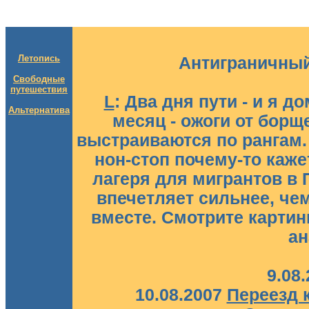
Летопись
Антиграничный 
Свободные
путешествия
L
: Два дня пути - и я 
Альтернатива
месяц - ожоги от борщ
выстраиваются по рангам.
нон-стоп почему-то каже
лагеря для мигрантов в 
впечетляет сильнее, че
вместе. Смотрите картин
ан
9.08
10.08.2007
Переезд 