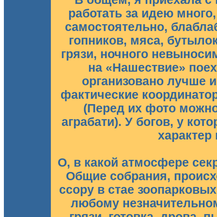
работать за идею много,
самостоятельно, блаблаб
гопников, мяса, бутылок
грязи, ночного невыноси
на «Нашествие» поех
организовано лучше и 
фактические координатор
(Перед их фото можно
аграбати). У богов, у ко
характер
О, в какой атмосфере сек
Общие собрания, происх
ссору в стае зоопарковы
любому незначительном
грязи, готовка, дрова, п