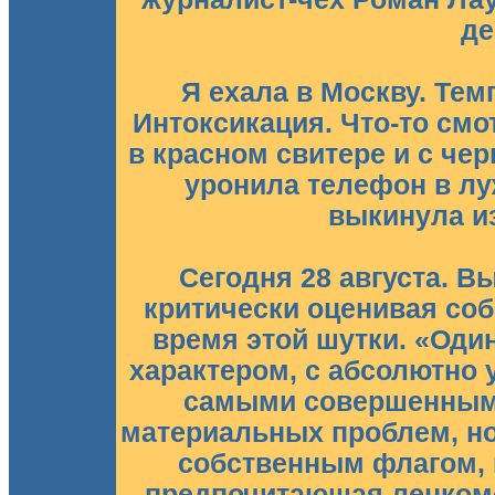
де
Я ехала в Москву. Тем
Интоксикация. Что-то смот
в красном свитере и с че
уронила телефон в луж
выкинула из
Сегодня 28 августа. 
критически оценивая со
время этой шутки. «Од
характером, с абсолютно 
самыми совершенным
материальных проблем, но с
собственным флагом, 
предпочитающая ленкомо