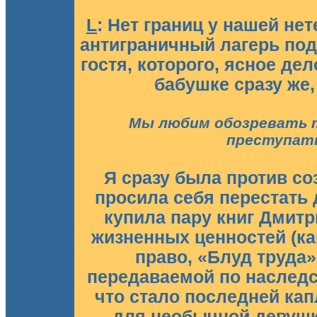
L
: Нет границ у нашей не
антиграничный лагерь под
гостя, которого, ясное де
бабушке сразу же,
Мы любим обозревать т
преступать
Я сразу была против соз
просила себя перестать 
купила пару книг Дмит
жизненных ценностей (как
право, «Блуд труда»
передаваемой по наследст
что стало последней кап
для необычной девушки