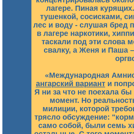
лагере. Пиная курящих.
тушенкой, сосисками, си
лес и воду - слушая бред 
в лагере наркотики, хиппи
таскали под эти слова 
свалку, а Женя и Паша 
оргв
«Международная Амнис
ангарский вариант
и попро
Я ни за что не поехала бы 
момент. Но реальность
милиции, которой требо
трясло обсуждение: "корми
само собой, были семь хи
остальные. С того момента