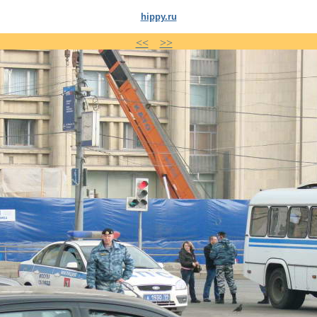
hippy.ru
<<
>>