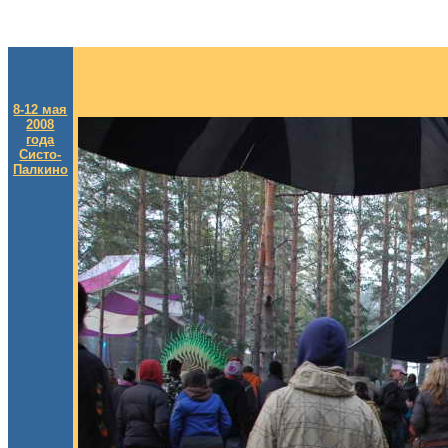
8-12 мая
2008
года
Систо-
Палкино