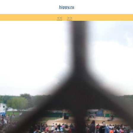
hippy.ru
<<
>>