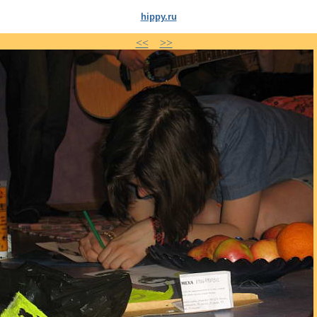
hippy.ru
<<
>>