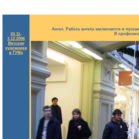
Ангел. Работа ангела заключается в пуска
В профсоюз
20.11-
3.12.2006
Вятские
художники
в ГУМе