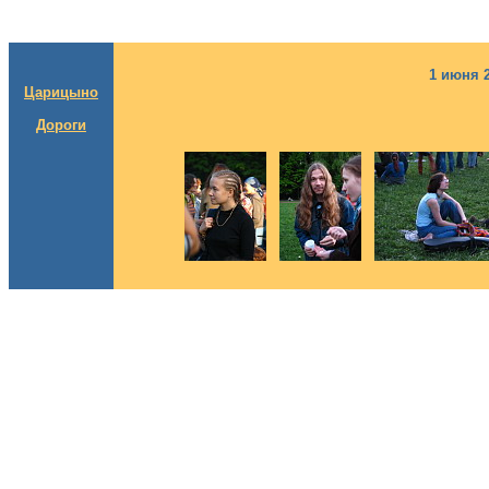
1 июня 
Царицыно
Дороги