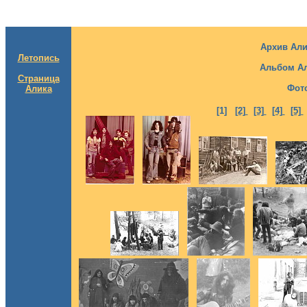
Архив Али
Летопись
Альбом Ал
Страница
Фот
Алика
[1]
[2]
[3]
[4]
[5]