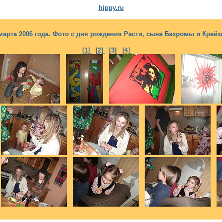
hippy.ru
марта 2006 года. Фото с дня рождения Расти, сына Бахромы и Крейз
[1]
[2]
[3]
[4]