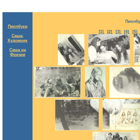
Пиплбу
Пиплбуки
[1]
[2]
[3]
[4]
[5]
Саша-
Художник
Саша на
Фризии