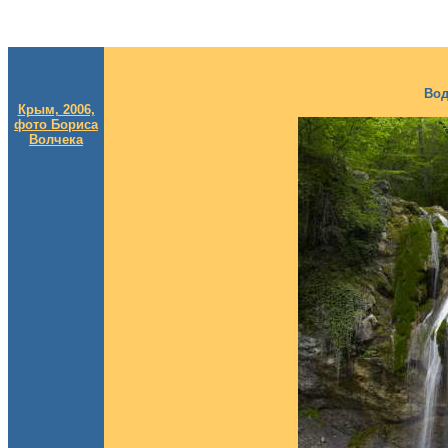
Вод
Крым, 2006,
фото Бориса
Волчека