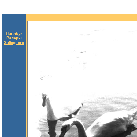
Пиплбук
Валеры
Звёздного