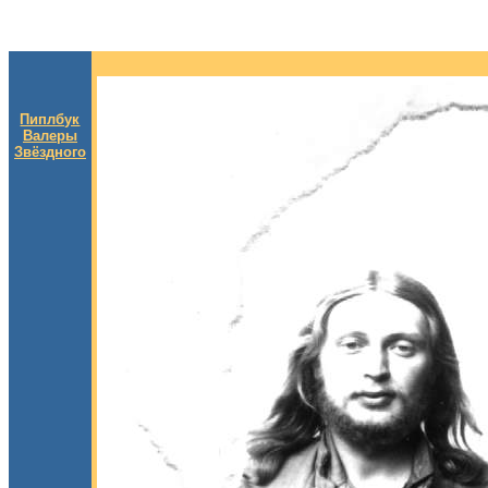
Пиплбук
Валеры
Звёздного