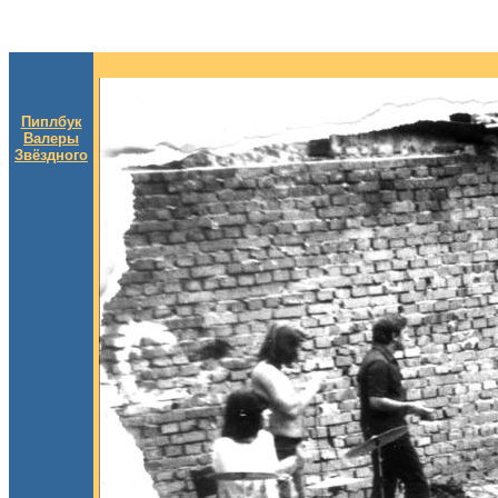
Пиплбук
Валеры
Звёздного