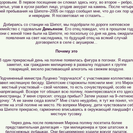
доровьем. В первое посещение он сломал здесь ногу, во второе – ребро,
ретье, упав в куски разбил лицо, угодив аккурат на камень. После четыр
ней пребывания на Шипоте–2005 он гордо сообщил мне, что до сих пор ц
и невредим. Я посоветовал не сглазить...
Добираясь со станции на Шипот, мы подобрали по дороге хипповское
семейство с годовалым
Демьяном
. Его отец поведал, что в прошлом го
они с женой тоже были на Шипоте, но поскольку со дня на день ожидал
появления на свет наследника, то будущий отец на всякий случай
договорился в селе с акушером...
Почему это
В один прекрасный день на поляне появилась фигура в погонах. Я издал
заметил, как гражданин милиционер в развалку подошел к группе
товарищей, весело распивающей алкоголь на свежем воздухе.
Подчиненный министра Луценко "поручкался" с участниками коллектива 
авел неспешную беседу. Шипотские старожилы пояснили мне: это Миро
местный участковый – свой человек, то есть сочувствующий, особо не
напрягающий. Вскоре тот обошел всю поляну, поинтересовался кто здес
иностранцы. У меня спросил: откуда прибыл? Затем указал на 9–летню
дочку: "А ее зачем сюда взяли?" Мне стало неудобно, я тут же понял, чт
етям на этой поляне не место. Но вопреки Мирону, дети чувствовали се
на Шипоте прекрасно, гармонично вписываясь в окружающий ландшафт 
местную тусовку.
Через день после появления Мирона поляну посетила более
представительная делегация – три милиционера и трое штатских в
белоснежных рубашках. Они бесцеремонно ходили вокург палаток,