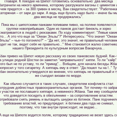
главаря. К поездке на Шипот готовились основательно: два месяца
батрачили на некого армянина, которому разгружали вагоны с цементом 
чем придется – за 300 гривен в месяц. Ван свидетельствует: "Работенка
каторжная – от зари до зари. А ведь еще бухать надо было – иначе бы м
два месяца не продержались".
Пока мы с шипотскими панками попиваем пивко, на поляне появляются
группки новоприбывших. Один из панков достает бинокль и зорко
сматривается в людей с рюкзаками. По ходу комментирует: "Левые каки
то... А это что еще за "Океан Эльзы"?" Интересуюсь: "Что значит "Океан
Эльзы" – чье–то погоняло?" – "Да нет, это значит, не правильный человек
одет не так, ведет себя не правильно..." Мне становится жалко советник
нашего Президента по культурным вопросам Вакарчука...
бан привез на Шипот новую рассказку из своих панковских будней. Как–
а улицах родной Шостки он заметил "неправильного" хиппи. То ли "хайр"
того был не по уставу, то ли "прикид"... Вобщем, для начала беседы Жба
попросил у того сигаретку. А хиппарь ему в ответ: "Да пошел ты на !.." Ту
бан окончательно утвердился во мнении, что хиппарь не правильный и т
же съездил визави по морде.
Как обычно случается в таких случаях, свидетелем конфликта стал
отрудник доблестных правоохранительных органов. Тот почему–то забр
в участок не пославшего хиппаря, а невинного Жбана. Там ему сообщили
что доведется посидеть в обезъяннике – за сопротивление властям.
отребовали снять ремень и вытащить шнурки из ботинок. Панк подчинил
требованию властей, но предупредил: я ботинки два года не снимал,
поэтому, что там внутри происходит, не ведаю...
А еще на Шипоте водится поляк, которому традиционно не везет здесь с