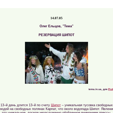
14.07.05
Олег Ельцов, "Тема"
РЕЗЕРВАЦИЯ ШИПОТ
tema.in.ua, для
Pro
13–й день длится 13–й по счету
Шипот
– уникальная тусовка свободных
людей на свободных полянах Карпат, что около водопада Шипот. Явлени
это уникальное, доселе незаслуженно обойденное вниманием прессы.