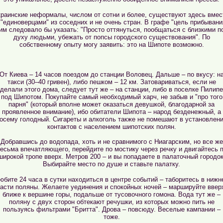
краинские неформалы, числом от сотни и более, существуют здесь вмес
 "единоверцами" из соседних и не очень стран. В графе "цель прибывани
им следовало бы указать: "Просто оттянуться, пообщаться с близкими п
духу людьми, убежать от попсы городского существования". По
собственному опыту могу заявить: это на Шипоте возможно.
От Киева – 14 часов поездом до станции Воловец. Дальше – по вкусу: н
такси (30–40 гривен), либо пешком – 12 км. Затовариваться, если не
делали этого дома, следует тут же – на станции, либо в поселке Пилип
под Шипотом. Покупайте самый необходимый харч, не забыв и "про того
парня" (который вполне может оказаться девушкой, благодарной за
проявленное внимание), ибо обитатели Шипота – народ безденежный, а
осему голодный. Сигареты и алкоголь также не помешают в установлен
контактов с населением шипотских полян.
Добравшись до водопада, хоть и не сравнимого с Ниагарским, но все же
есьма впечатляющего, перейдите по мостику через речку и двигайтесь 
широкой тропе вверх. Метров 200 – и вы попадаете в палаточный городок
Выбирайте место по душе и ставьте палатку.
юбите 24 часа в сутки находиться в центре событий – таборитесь в нижн
асти поляны. Желаете уединения и спокойных ночей – маршируйте ввер
ближе к вершине горы, подальше от тусовочного гомона. Вода тут же –
поляну с двух сторон обтекают речушки, из которых можно пить не
пользуясь фильтрами "Бритта". Дрова – повсюду. Веселые кампании –
тоже.