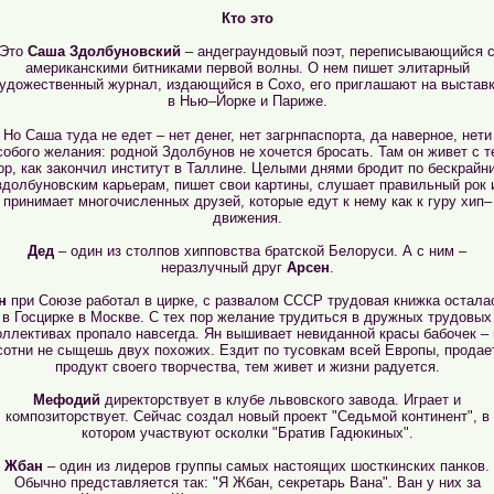
Кто это
Это
Саша Здолбуновский
– андеграундовый поэт, переписывающийся 
американскими битниками первой волны. О нем пишет элитарный
удожественный журнал, издающийся в Сохо, его приглашают на выстав
в Нью–Йорке и Париже.
Но Саша туда не едет – нет денег, нет загрнпаспорта, да наверное, нети
собого желания: родной Здолбунов не хочется бросать. Там он живет с т
ор, как закончил институт в Таллине. Целыми днями бродит по бескрайн
здолбуновским карьерам, пишет свои картины, слушает правильный рок 
принимает многочисленных друзей, которые едут к нему как к гуру хип–
движения.
Дед
– один из столпов хипповства братской Белоруси. А с ним –
неразлучный друг
Арсен
.
н
при Союзе работал в цирке, с развалом СССР трудовая книжка остала
в Госцирке в Москве. С тех пор желание трудиться в дружных трудовых
оллективах пропало навсегда. Ян вышивает невиданной красы бабочек – 
сотни не сыщешь двух похожих. Ездит по тусовкам всей Европы, продае
продукт своего творчества, тем живет и жизни радуется.
Мефодий
директорствует в клубе львовского завода. Играет и
композиторствует. Сейчас создал новый проект "Седьмой континент", в
котором участвуют осколки "Братив Гадюкиных".
Жбан
– один из лидеров группы самых настоящих шосткинских панков.
Обычно представляется так: "Я Жбан, секретарь Вана". Ван у них за