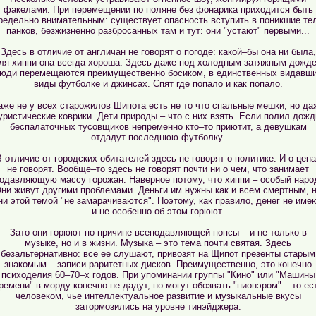
факелами. При перемещении по поляне без фонарика приходится быть
редельно внимательным: существует опасность вступить в поникшие те
панков, безжизненно разбросанных там и тут: они "устают" первыми...
Здесь в отличие от англичан не говорят о погоде: какой–бы она ни была,
ля хиппи она всегда хороша. Здесь даже под холодным затяжным дожд
юди перемещаются преимущественно босиком, в единственных видавш
виды футболке и джинсах. Спят где попало и как попало.
аже не у всех старожилов Шипота есть не то что спальные мешки, но да
уристические коврики. Дети природы – что с них взять. Если полил дожд
беспалаточных тусовщиков непременно кто–то приютит, а девушкам
отдадут последнюю футболку.
 отличие от городских обитателей здесь не говорят о политике. И о цен
не говорят. Вообще–то здесь не говорят почти ни о чем, что занимает
одавляющую массу горожан. Наверное потому, что хиппи – особый наро
ни живут другими проблемами. Деньги им нужны как и всем смертным, 
ни этой темой "не замарачиваются". Поэтому, как правило, денег не име
и не особенно об этом горюют.
Зато они горюют по причине всеподавляющей попсы – и не только в
музыке, но и в жизни. Музыка – это тема почти святая. Здесь
безальтернативно: все ее слушают, привозят на Щипот презенты старым
знакомым – записи раритетных дисков. Преимущественно, это конечно
психоделия 60–70–х годов. При упоминании группы "Кино" или "Машины
ремени" в морду конечно не дадут, но могут обозвать "пионэром" – то ес
человеком, чье интеллектуальное развитие и музыкальные вкусы
затормозились на уровне тинэйджера.