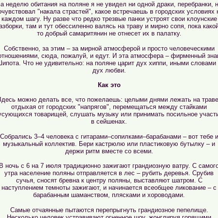
а неделю обитания на поляне я не увидел ни одной драки, перебранки, 
очувствовал "накала страстей", какое встречаешь в городских условиях 
каждом шагу. Ну разве что редко трезвые панки устроят свои клоунские
азборки, там и тут обессиленно валясь на траву и мирно сопя, пока како
то добрый самаритянин не отнесет их в палатку.
Собственно, за этим – за мирной атмосферой и просто человеческими
отношениями, сюда, пожалуй, и едут. И эта атмосфера – фирменный зна
ипота. Что не удивительно: на поляне царит дух хиппи, иными словами
дух любви.
Как это
Здесь можно делать все, что пожелаешь: целыми днями лежать на траве
отдыхая от городских "напрягов", перемещаться между стайками
усующихся товарищей, слушать музыку или принимать посильное участ
в сейшенах.
Собрались 3–4 человека с гитарами–сопилками–барабанами – вот тебе 
музыкальный коллектив. Бери кастрюлю или пластиковую бутылку – и
держи ритм вместе со всеми.
В ночь с 6 на 7 июля традиционно зажигают грандиозную ватру. С самог
утра население поляны отправляется в лес – рубить деревья. Срубив
сучья, сносят бревна к центру поляны, выставляют шатром. С
наступлением темноты зажигают, и начинается всеобщее ликование – с
барабанным шаманством, плясками и хороводами.
Самые отчаянные пытаются перепрыгнуть грандиозное пепелище.
Несколько человек устравивают огненное шоу, жонглируя горящими