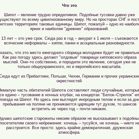
Что это
Шипот – явление трудно определимое. Подобные тусовки давно уже
уществуют по всему цивилизованному миру. Но на просторах СНГ и пос
ветских территориях таковых единицы. Шипот, пожалуй – одно из наибол
ярких и наиболее "древних" образований.
13 лет – это уже срок. Сюда раз в год – аккурат к 1 июля – съезжаются
всяческие неформалы – хиппи, панки и асоциальные разновидности.
казать, что это место ежегодного сборища молодежи будет не правильн
Как раз погоду здесь делают "олдовые" товарищи хипповского образа
мыслей. Они–то собственно, и породили это явление, сегодня уже не
только общеукраинского, но и европейского масштаба.
Сюда едут из Прибалтики, Польши, Чехии, Германии и прочих украински
окрестностей.
Немалую часть обитателей Шипота составляют люди случайные, которы
се едино – тусование в ночных клубах, на концертах "Белок–Стрелок" и
поезда на Шипот. Но здесь они выглядят инородным телом и если за дн
пребывания на поляне не проникаются царящим тут духом, то шансов
встретить их через год – почти никаких.
днако шипотские старожилы никоим образом не высказывают к подобн
посетителям своего небрежения: хочешь – тусуйся, не хочешь – никто н
расстроится. Все просто: здесь крайне демократичная, дружеская
атмосфера.