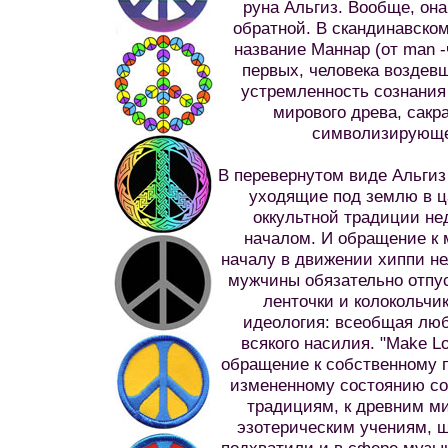
руна Альгиз. Вообще, она
обратной. В скандинавском
название Маннар (от man -
первых, человека воздевш
устремленность сознания 
мирового древа, сакр
символизирующе
В перевернутом виде Альгиз
уходящие под землю в ц
оккультной традиции не
началом. И обращение к 
началу в движении хиппи не
мужчины обязательно отпус
ленточки и колокольчи
идеология: всеобщая люб
всякого насилия. "Make Lo
обращение к собственному 
измененному состоянию со
традициям, к древним м
эзотерическим учениям, 