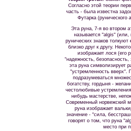
Согласно этой теории перв
часть - была известна задо
Футарка (рунического 
Эта руна, 7-я во втором а
называется ''algis'' (или,
рунических знаков толкуют 
близко друг к другу. Неко
изображает лося (его 
''надежность, безопасность,
эта руна символизирует ра
''устремленность вверх''.
подразумеваться множес
богатству, гордыня - жела
честолюбивые устремления 
нибудь мастерстве, непок
Современный норвежский мас
руна изображает вальки
значение - ''сила, бесстра
говорят о том, что руна ''a
место при п