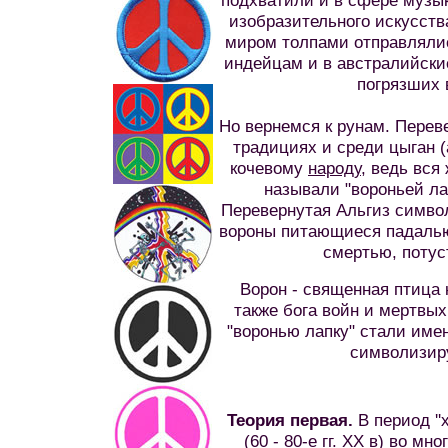
подхватили и в сфере музык
изобразительного искусств
миром толпами отправлялис
индейцам и в австралийские
погрязших 
Но вернемся к рунам. Перев
традициях и среди цыган (
кочевому
народу
, ведь вся
называли "вороньей ла
Перевернутая Альгиз символ
вороны питающиеся падалью
смертью, поту
Ворон - священная птица 
также бога войн и мертвых
"воронью лапку" стали имен
символизир
Теория первая.
В период '
(60 - 80-е гг. XX в) во м