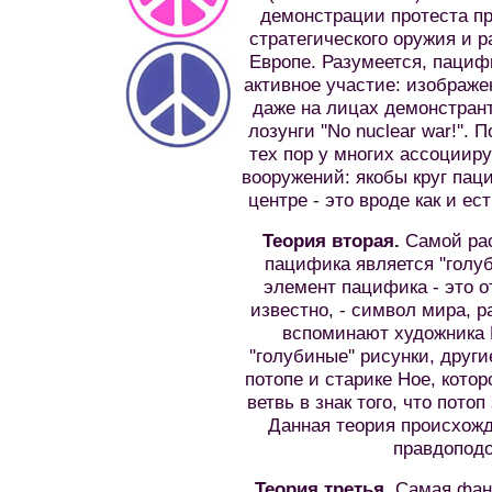
демонстрации протеста п
стратегического оружия и 
Европе. Разумеется, пациф
активное участие: изображе
даже на лицах демонстрант
лозунги ''No nuclear war!''
тех пор у многих ассоциир
вооружений: якобы круг паци
центре - это вроде как и ест
Теория вторая.
Самой рас
пацифика является ''голуб
элемент пацифика - это от
известно, - символ мира, р
вспоминают художника 
''голубиные'' рисунки, дру
потопе и старике Ное, кото
ветвь в знак того, что потоп
Данная теория происхож
правдоподо
Теория третья.
Самая фант