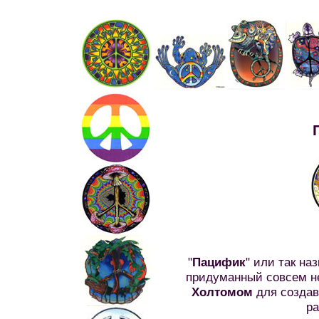
"
Пацифик
" или так на
придуманный совсем н
Холтомом
для создав
ра