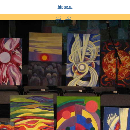
hippy.ru
<<
>>