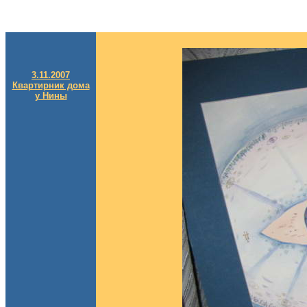
3.11.2007
Квартирник дома
у Нины