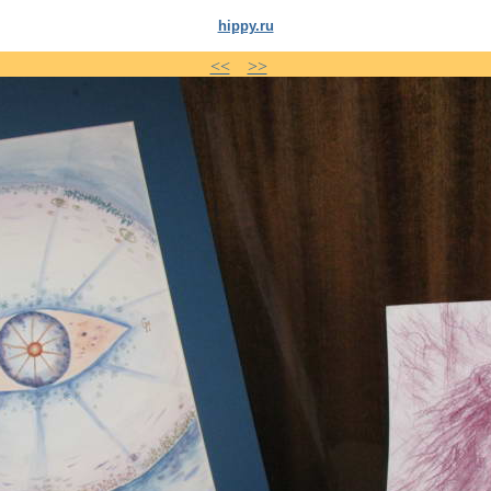
hippy.ru
<<
>>