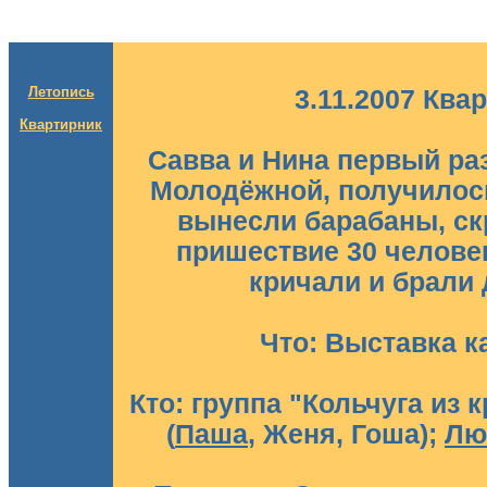
Летопись
3.11.2007 Ква
Квартирник
Савва и Нина первый раз
Молодёжной, получилось
вынесли барабаны, ск
пришествие 30 человек
кричали и брали 
Что: Выставка к
Кто: группа "Кольчуга из 
(
Паша
, Женя, Гоша);
Лю