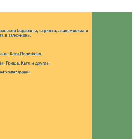
 вынесли барабаны, скрипки, академвокал и
га в заложники.
еня;
Катя Полетаева
.
к, Гриша, Катя и другие.
много благодарна L