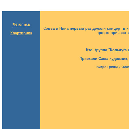
Летопись
Савва и Нина первый раз делали концерт в 
просто пришестви
Квартирник
Кто: группа "Кольчуга 
Приехали
Саша-художник
Видео Гриши и Олега