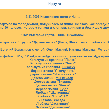
hippy.ru
3.11.2007 Квартирник дома у Нины
квартире на Молодёжной, получилось отлично. Не знаю, как соседи
е 30 человек, которые топали и хлопали, кричали и брали друг дру
Что: Выставка картин Нины Тихоновой.
из крапивы"; группа "Дерево жизни" (
Паша
, Женя, Гоша);
Любава
и Ж
,
Евгений Балакирев
с женой,
Олег
, Маклай, Наташа, Матрикс, Мотылё
: файлы от 50 до 100 мб, если найдется кто-то, кто уменьшит их вес, буду пре
Кольчуга из крапивы "
Палех
"
Кольчуга из крапивы "
Зима
"
Кольчуга из крапивы "
Никаких
..."
Дерево жизни "
Я хочу петь
"
Дерево жизни "
Я хочу знать
"
Дерево жизни "
Мы искали
"
Дерево жизни "
Тишина
"
Дерево жизни "
Чётки
"
Дерево жизни "
Брод
"
Любава "
Шелковица
"
Любава "Кофе"
1
2
Любава "
Израда
"
Любава "
Дистанция
"
Любава "
Диоклетиан
"