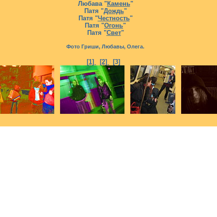
Любава "
Камень
"
Патя "
Дождь
"
Патя "
Честность
"
Патя "
Огонь
"
Патя "
Свет
"
Фото Гриши, Любавы, Олега.
[1]
[2]
[3]