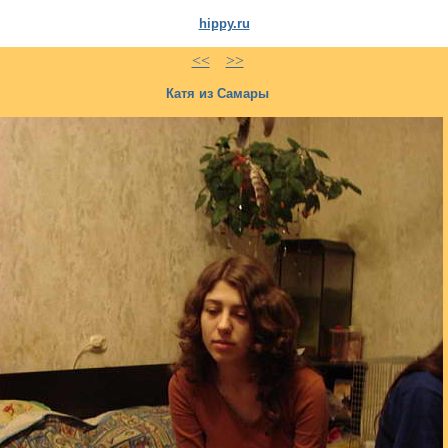
hippy.ru
<<
>>
Катя из Самары