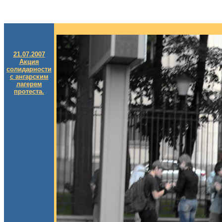
21.07.2007
Акция
солидарности
с ангарским
лагерем
протеста.