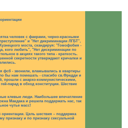
 ориентации
есятка человек с фаерами, черно-красными
реступление" и "Нет дикриминации ЛГБТ",
знецкого моста, скандируя: "Гомофобия -
ца, кого любить", "Нет дискриминации по
ельное в акциях такого типа - краткость.
енной секретности утверждают кричалки и
елились.
я фсб - звонили, вламывались в квартиры
ило бы нам помешать - спасибо св.Фредди и
й, прошли с анархо-коммунистическими,
ей-парад в обход конституции. Шествие
зные клевые люди. Наибольшее впечатление
окна Макдака и решила поддержать нас, так
ьное чутье масс!
й ориентации. Цель шествия – поддержка
му признаку и по признаку сексуальной