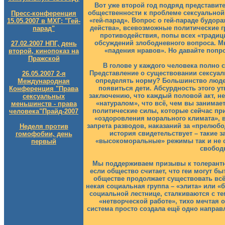
Вот уже второй год подряд представит
общественности к проблеме сексуальной
Пресс-конференция
«гей-парад». Вопрос о гей-параде будор
15.05.2007 в МХГ: "Гей-
действа», всевозможные политические г
парад"
противодействия, попы всех «традиц
обсуждений злободневного вопроса. М
27.02.2007 НПГ, день
«падения нравов». Но давайте попр
второй, кинопоказ на
Пражской
В голове у каждого человека полно 
Представление о существовании сексуал
26.05.2007 2-я
определять норму? Большинство людей 
Международная
появиться дети. Абсурдность этого у
Конференция "Права
заключению, что каждый половой акт, н
сексуальных
«натуралом», что всё, чем вы занимае
меньшинств - права
политические силы, которые сейчас при
человека"
Прайд-2007
«оздоровления морального климата», в
запрета разводов, наказаний за «прелюб
Неделя против
история свидетельствует – такие 
гомофобии, день
«высокоморальные» режимы так и не 
первый
свобод
Мы поддерживаем призывы к толерантн
если общество считает, что геи могут б
обществе продолжает существовать всё
некая социальная группа – «элита» или «
социальной лестнице, сталкиваются с т
«нетворческой работе», тихо мечтая 
система просто создала ещё одно направ