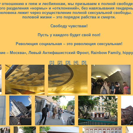
 отношению к геям и лесбиянкам, мы призываем к полной свободе о
ого разделения «нормы» и «отклонений», без навязывания гендерны
человека лежит через осуществление полной сексуальной свободы.
половой жизни – это порядок рабства и смерти.
Свободу чувствам!
Пусть у каждого будет свой пол!
Революция социальная – это революция сексуальная!
ие – Москва», Левый Антифашистский Фронт, Rainbow Family, hippy
[1]
[2]
[3]
[4]
[5]