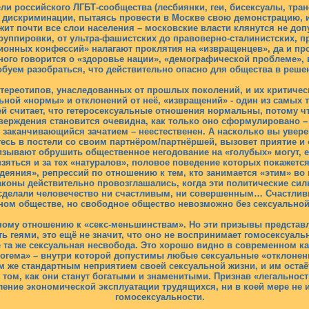
ели российского ЛГБТ-сообщества (лесбиянки, геи, бисексуалы, тр
 дискриминации, пытаясь провести в Москве свою демонстрацию, 
ажит почти все слои населения – московские власти клянутся не до
руппировки, от ультра-фашистских до правоверно-сталинистских, 
ионных конфессий» налагают проклятия на «извращенцев», да и про
ного говорится о «здоровье нации», «демографической проблеме»,
обуем разобраться, что действительно опасно для общества в реше
стереотипов, унаследованных от прошлых поколений, и их критическ
ьной «нормы» и отклонений от неё, «извращений» - один из самых 
считает, что гетеросексуальные отношения нормальны, потому что
тверждения становится очевидна, как только оно сформулировано –
е заканчивающийся зачатием – неестественен. А насколько вы уве
тесь в постели со своим партнёром/партнёршей, вызовет приятие и 
зывают обрушить общественное негодование на «голубых» могут, е
зяться и за тех «натуралов», половое поведение которых покажется
одеяния», репрессий по отношению к тем, кто занимается «этим» в
законы действительно провозглашались, когда эти политические сил
сделали человечество ни счастливым, ни совершенным… Счастлив
ном обществе, но свободное общество невозможно без сексуально
ому отношению к «секс-меньшинствам». Но эти призывы представ
ыть геями, это ещё не значит, что оно не воспринимает гомосексуал
 та же сексуальная несвобода. Это хорошо видно в современном ка
богема» – внутри которой допустимы любые сексуальные «отклонени
ем же стандартным неприятием своей сексуальной жизни, и им оста
о том, как они станут богатыми и знаменитыми. Признав «легально
ление экономической эксплуатации трудящихся, ни в коей мере не
гомосексуальности.