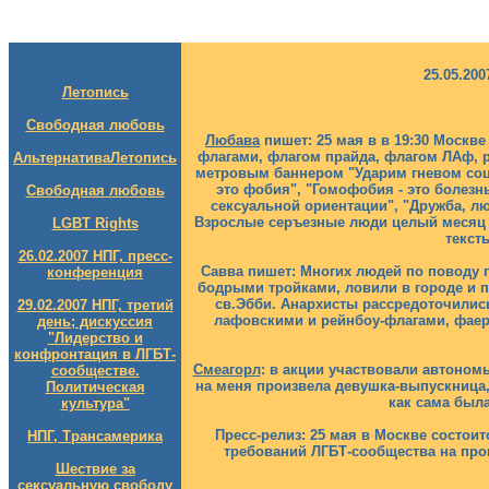
25.05.20
Летопись
Свободная любовь
Любава
пишет: 25 мая в в 19:30 Москв
флагами, флагом прайда, флагом ЛАф, 
Альтернатива
Летопись
метровым баннером "Ударим гневом соц
это фобия", "Гомофобия - это болезнь
Свободная любовь
сексуальной ориентации", "Дружба, люб
Взрослые серъезные люди целый месяц 
LGBT Rights
текст
26.02.2007 НПГ, пресс-
Савва пишет: Многих людей по поводу 
конференция
бодрыми тройками, ловили в городе и п
св.Эбби. Анархисты рассредоточилис
29.02.2007 НПГ, третий
лафовскими и рейнбоу-флагами, фаер
день; дискуссия
"Лидерство и
конфронтация в ЛГБТ-
Смеагорл
: в акции участвовали автоном
сообществе.
на меня произвела девушка-выпускница,
Политическая
как сама была
культура"
Пресс-релиз: 25 мая в Москве состои
НПГ, Трансамерика
требований ЛГБТ-сообщества на про
Шествие за
сексуальную свободу