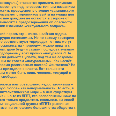
анссексуалы) стараются привлечь внимание
известную под не совсем точным названием
пустить проведения в столице «сатанинского
призывают сторонников выйти на улицы для
стые граждане не остаются в стороне от
 выносятся предостережения об опасности
нии извечного «сексуального вопроса».
ий пересмотр – очень нелёгкая задача.
трудно изживаемых. Но по какому критерию
 соответствуют «природе» - от них могут
 ссылаясь на «природу», можно придти к
рены, даже будучи самым последовательным
одобрение у всех прочих «натуралов»? Те
сли добьются успеха, под тем же лозунгом
 им не совсем «натуральным». Как насчёт
о время религиозных постов? Фантастика? Но
ы приходили к власти. Вот только эти
ым может быть лишь человек, живущий в
й свободы.
ляются нам совершенно недостаточными –
ьную любовь как ненормальность. То есть, в
питалистическом мире – в нём существует
я», но те из ЛГБТ, кто расположены ниже по
ётся только продолжать вкалывать на своей
сть» социальной группы «ЛГБТ» рыночная
 изменив отношение большинства общества к