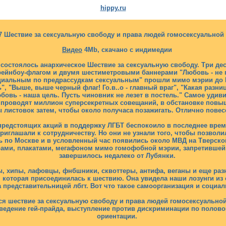
hippy.ru
07 Шествие за сексуальную свободу и права людей гомосексуальной
Видео
4Mb, скачано с индимедии
е состоялось анархическое Шествие за сексуальную свободу. Три д
рейнбоу-флагом и двумя шестиметровыми баннерами "Любовь - не п
иальным по предрассудкам сексуальным" прошли мимо мэрии до Ку
", "Выше, выше черный флаг! Го.в..о - главный враг", "Какая разни
овь - наша цель. Пусть чиновник не лезет в постель." Самое удивит
проводят миллион суперсекретных совещаний, в обстановке повыш
ы листовок затем, чтобы около получаса позажигать. Отлично повес
предстоящих акций в поддержку ЛГБТ беспокоило в последнее врем
риглашали к сотрудничеству. Но они не узнали того, чтобы позвол
ь по Москве и в условленный час появились около МВД на Тверско
ами, плакатами, мегафоном мимо гомофобной мэрии, запретившей г
завершилось недалеко от Лубянки.
ы, хипы, лафовцы, фнбшники, сквоттеры, антифа, веганы и еще ра
 которая присоединилась к шествию. Она увидела наши лозунги из 
 представительницей лбгт. Вот что такое самоорганизация и социал
тся шествие за сексуальную свободу и права людей гомосексуально
ведение гей-прайда, выступление против дискриминации по полово
ориентации.