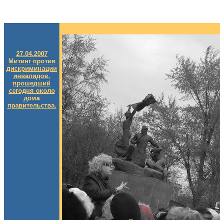
27.04.2007
Митинг против
дискриминации
инвалидов,
прошедший
сегодня около
дома
правительства.